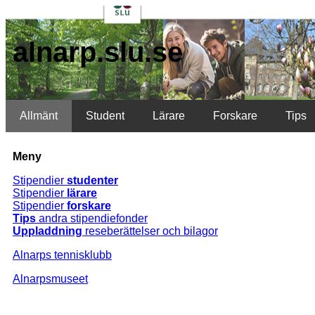
alnarp.slu.se
Allmänt
Student
Lärare
Forskare
Tips
Meny
Stipendier
studenter
Stipendier
lärare
Stipendier
forskare
Tips
andra stipendiefonder
Uppladdning
reseberättelser och bilagor
Alnarps tennisklubb
Alnarpsmuseet